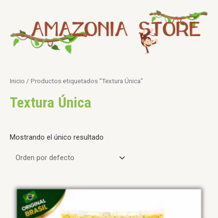
Ir
5
1
2
5
1
4
al
p
p
4
p
3
p
contenido
r
r
p
r
p
r
o
o
r
o
r
o
d
d
o
d
o
d
u
u
d
u
d
u
Inicio
/ Productos etiquetados “Textura Única”
c
c
u
c
u
c
Textura Única
t
t
c
t
c
t
o
o
t
o
t
o
s
o
s
o
s
Mostrando el único resultado
s
s