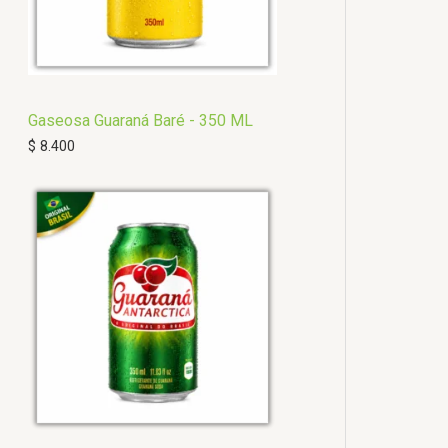
Gaseosa Guaraná Baré - 350 ML
$
8.400