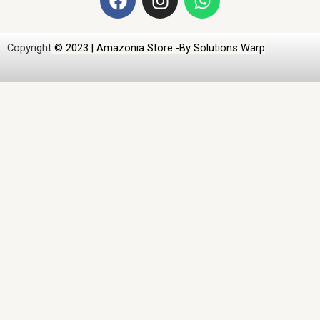
a
n
h
c
s
a
e
t
t
Copyright
© 2023 | Amazonia Store -By Solutions Warp
b
a
s
o
g
a
o
r
p
k
a
p
m