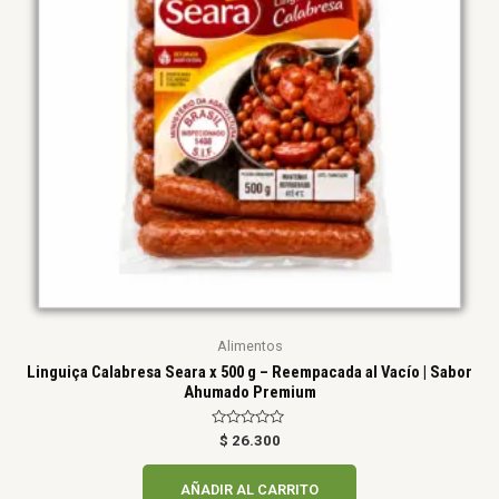
Alimentos
Linguiça Calabresa Seara x 500 g – Reempacada al Vacío | Sabor
Ahumado Premium
Valorado
$
26.300
en
0
de
AÑADIR AL CARRITO
5