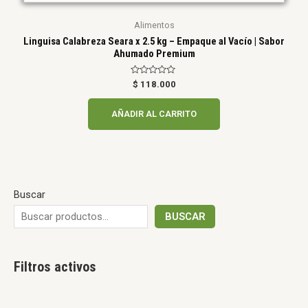
Alimentos
Linguisa Calabreza Seara x 2.5 kg – Empaque al Vacío | Sabor
Ahumado Premium
Valorado
$
118.000
en
0
de
AÑADIR AL CARRITO
5
Buscar
BUSCAR
Filtros activos