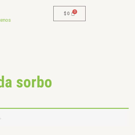
$
0
tenos
da sorbo
.