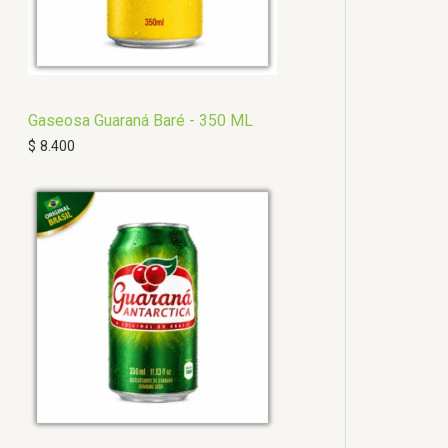
Gaseosa Guaraná Baré - 350 ML
$
8.400