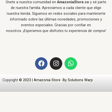
Únete a nuestra comunidad en
AmazoniaStore.co
y sé parte
de nuestra familia. Apreciamos a cada cliente que elige
nuestra tienda. Síguenos en redes sociales para mantenerte
informado sobre las últimas novedades, promociones y
eventos especiales. Gracias por confiar en
nosotros.
¡Esperamos que disfrutes tu experiencia de compra!
F
I
W
a
n
h
c
s
a
e
t
t
Copyright
© 2023 | Amazonia Store -By Solutions Warp
b
a
s
o
g
a
o
r
p
k
a
p
m